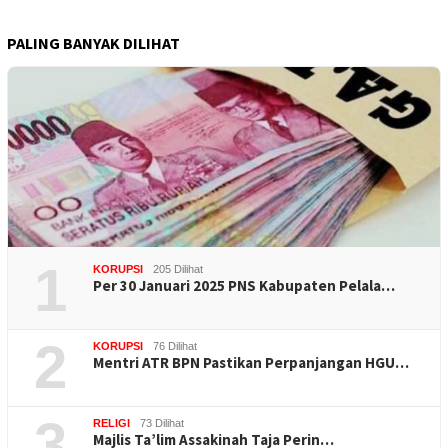
PALING BANYAK DILIHAT
1
KORUPSI
205 Dilihat
Per 30 Januari 2025 PNS Kabupaten Pelala…
2
KORUPSI
76 Dilihat
Mentri ATR BPN Pastikan Perpanjangan HGU…
3
RELIGI
73 Dilihat
Majlis Ta’lim Assakinah Taja Perin…