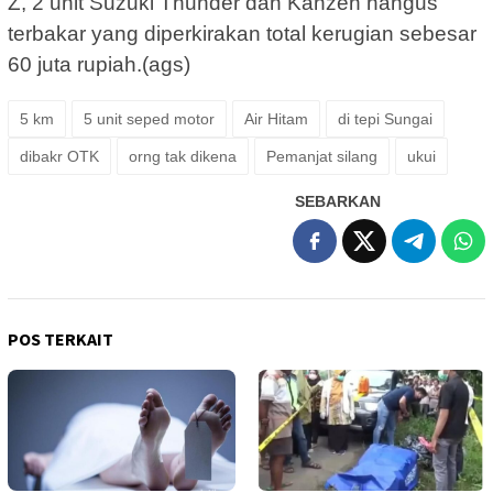
Z, 2 unit Suzuki Thunder dan Kanzen hangus
terbakar yang diperkirakan total kerugian sebesar
60 juta rupiah.(ags)
5 km
5 unit seped motor
Air Hitam
di tepi Sungai
dibakr OTK
orng tak dikena
Pemanjat silang
ukui
SEBARKAN
POS TERKAIT