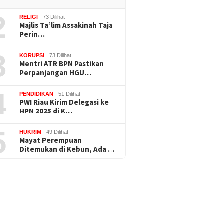
2
RELIGI
73 Dilihat
Majlis Ta’lim Assakinah Taja
Perin…
3
KORUPSI
73 Dilihat
Mentri ATR BPN Pastikan
Perpanjangan HGU…
4
PENDIDIKAN
51 Dilihat
PWI Riau Kirim Delegasi ke
HPN 2025 di K…
5
HUKRIM
49 Dilihat
Mayat Perempuan
Ditemukan di Kebun, Ada …