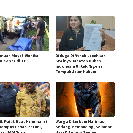
muan Mayat Wanita
Diduga Difitnah Lecehkan
m Koper di TPS
Stafnya, Mantan Dubes
Indonesia Untuk Nigeria
Tempuh Jalur Hukum
L Pailit Buat Kriminalisi
Warga Diterkam Harimau
Rampas Lahan Petani,
Sedang Memancing, Selamat
eri HAM Soroti
Usai Ditolong Teman