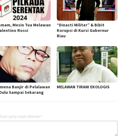
amam, Mesin Tua Melawan
“Dinasti Militer” & Bibit
Valentino Rossi
Korupsi di Kursi Gubernur
Riau
mena Banjir di Pelalawan
MELAWAN TIRANI EKOLOGIS
 Dulu Sampai Sekarang
Ruas yang wajib ditandai
*