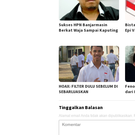
Sukses HPN Banjarmasin
Bist
Berkat Waja Sampai Kaputing
Epi 
HOAX: FILTER DULU SEBELUM DI
Feno
SEBARLUASKAN
dari
Tinggalkan Balasan
Alamat email Anda tidak akan dipublikasikan.