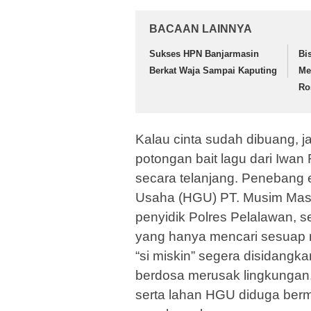
BACAAN LAINNYA
Sukses HPN Banjarmasin
Bi
Berkat Waja Sampai Kaputing
Me
Ro
Kalau cinta sudah dibuang, j
potongan bait lagu dari Iwan 
secara telanjang. Penebang 
Usaha (HGU) PT. Musim Mas d
penyidik Polres Pelalawan, se
yang hanya mencari sesuap n
“si miskin” segera disidangk
berdosa merusak lingkungan.
serta lahan HGU diduga berm