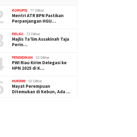
2
KORUPSI
77 Dilihat
Mentri ATR BPN Pastikan
Perpanjangan HGU…
3
RELIGI
73 Dilihat
Majlis Ta’lim Assakinah Taja
Perin…
4
PENDIDIKAN
53 Dilihat
PWI Riau Kirim Delegasi ke
HPN 2025 di K…
5
HUKRIM
52 Dilihat
Mayat Perempuan
Ditemukan di Kebun, Ada …