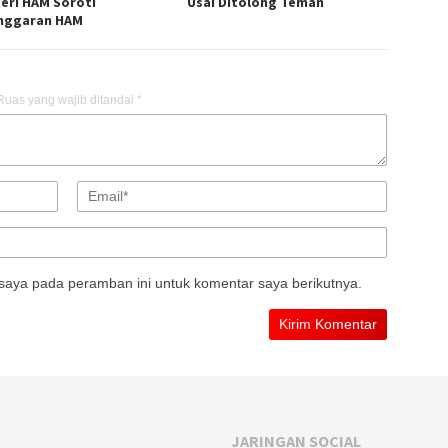
eri HAM Soroti
Usai Ditolong Teman
nggaran HAM
Ruas yang wajib ditandai
*
saya pada peramban ini untuk komentar saya berikutnya.
JARINGAN SOCIAL