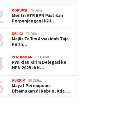
2
KORUPSI
76 Dilihat
Mentri ATR BPN Pastikan
Perpanjangan HGU…
3
RELIGI
73 Dilihat
Majlis Ta’lim Assakinah Taja
Perin…
4
PENDIDIKAN
53 Dilihat
PWI Riau Kirim Delegasi ke
HPN 2025 di K…
5
HUKRIM
50 Dilihat
Mayat Perempuan
Ditemukan di Kebun, Ada …