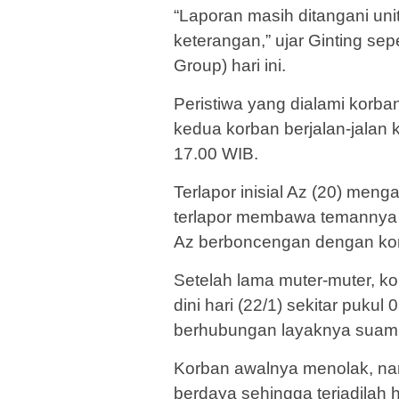
“Laporan masih ditangani uni
keterangan,” ujar Ginting se
Group) hari ini.
Peristiwa yang dialami korban
kedua korban berjalan-jalan k
17.00 WIB.
Terlapor inisial Az (20) men
terlapor membawa temannya P
Az berboncengan dengan ko
Setelah lama muter-muter, k
dini hari (22/1) sekitar puku
berhubungan layaknya suami i
Korban awalnya menolak, nam
berdaya sehingga terjadilah 