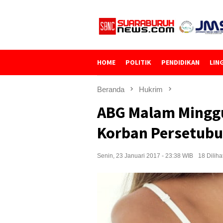
Loncat
ke
konten
HOME
POLITIK
PENDIDIKAN
LIN
Beranda
Hukrim
ABG Malam Mingg
Korban Persetub
Senin, 23 Januari 2017 - 23:38 WIB
18 Diliha