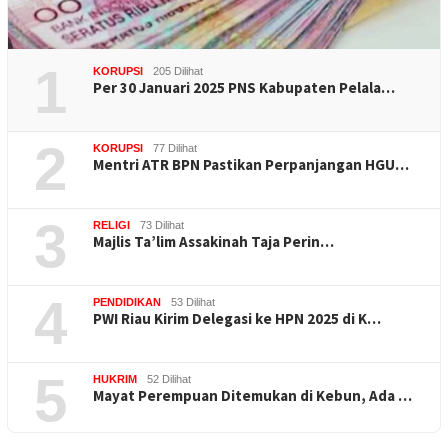
1
KORUPSI
205 Dilihat
Per 30 Januari 2025 PNS Kabupaten Pelala…
2
KORUPSI
77 Dilihat
Mentri ATR BPN Pastikan Perpanjangan HGU…
3
RELIGI
73 Dilihat
Majlis Ta’lim Assakinah Taja Perin…
4
PENDIDIKAN
53 Dilihat
PWI Riau Kirim Delegasi ke HPN 2025 di K…
5
HUKRIM
52 Dilihat
Mayat Perempuan Ditemukan di Kebun, Ada …