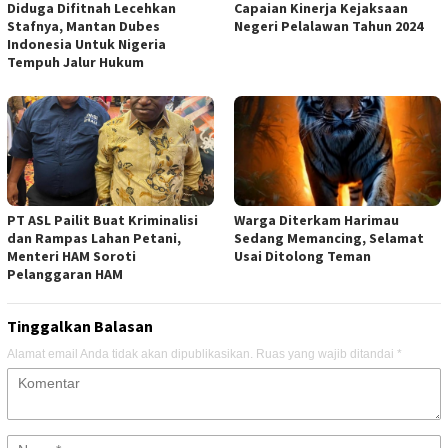
Diduga Difitnah Lecehkan
Capaian Kinerja Kejaksaan
Stafnya, Mantan Dubes
Negeri Pelalawan Tahun 2024
Indonesia Untuk Nigeria
Tempuh Jalur Hukum
PT ASL Pailit Buat Kriminalisi
Warga Diterkam Harimau
dan Rampas Lahan Petani,
Sedang Memancing, Selamat
Menteri HAM Soroti
Usai Ditolong Teman
Pelanggaran HAM
Tinggalkan Balasan
Alamat email Anda tidak akan dipublikasikan.
Ruas yang wajib ditandai
*