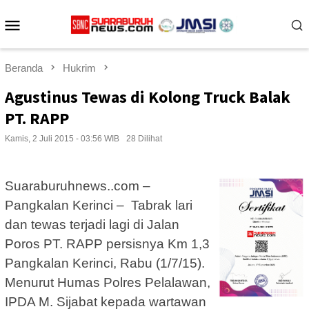
Loncat
Menu
ke
konten
Mobile
Beranda
Hukrim
Agustinus Tewas di Kolong Truck Balak
PT. RAPP
Kamis, 2 Juli 2015 - 03:56 WIB
28 Dilihat
Suaraburuhnews..com –
Pangkalan Kerinci – Tabrak lari
dan tewas terjadi lagi di Jalan
Poros PT. RAPP persisnya Km 1,3
Pangkalan Kerinci, Rabu (1/7/15).
Menurut Humas Polres Pelalawan,
IPDA M. Sijabat kepada wartawan