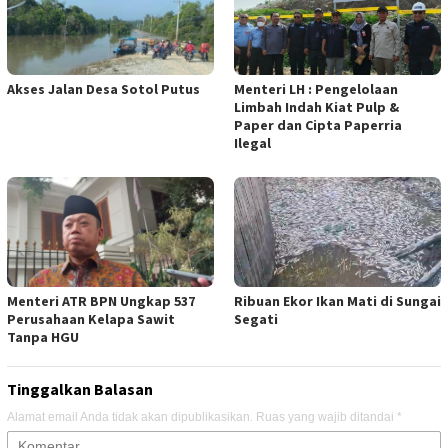
Akses Jalan Desa Sotol Putus
Menteri LH : Pengelolaan
Limbah Indah Kiat Pulp &
Paper dan Cipta Paperria
Ilegal
Menteri ATR BPN Ungkap 537
Ribuan Ekor Ikan Mati di Sungai
Perusahaan Kelapa Sawit
Segati
Tanpa HGU
Tinggalkan Balasan
Alamat email Anda tidak akan dipublikasikan.
Ruas yang wajib ditandai
*