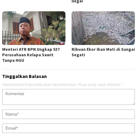
Ilegal
Menteri ATR BPN Ungkap 537
Ribuan Ekor Ikan Mati di Sungai
Perusahaan Kelapa Sawit
Segati
Tanpa HGU
Tinggalkan Balasan
Alamat email Anda tidak akan dipublikasikan.
Ruas yang wajib ditandai
*