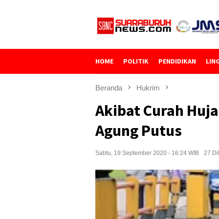
Loncat
ke
konten
HOME
POLITIK
PENDIDIKAN
LIN
Beranda
Hukrim
Akibat Curah Huja
Agung Putus
Sabtu, 19 September 2020 - 16:24 WIB
27 Di