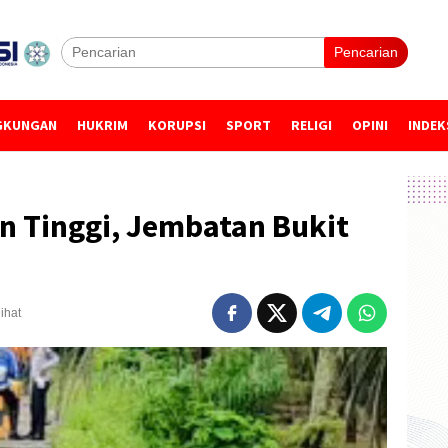
Pencarian
GKUNGAN
HUKRIM
KORUPSI
SPORT
RELIGI
OPINI
INDEK
n Tinggi, Jembatan Bukit
lihat