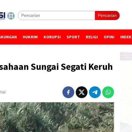
Pencarian
GKUNGAN
HUKRIM
KORUPSI
SPORT
RELIGI
OPINI
INDEK
sahaan Sungai Segati Keruh
ihat