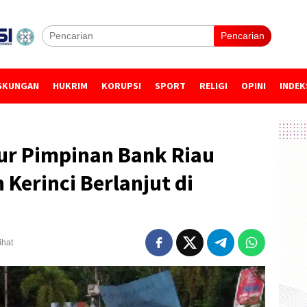
Pencarian
GKUNGAN
HUKRIM
KORUPSI
SPORT
RELIGI
OPINI
INDEK
ur Pimpinan Bank Riau
Kerinci Berlanjut di
ihat