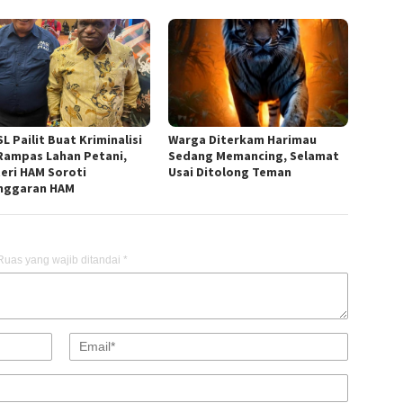
L Pailit Buat Kriminalisi
Warga Diterkam Harimau
Rampas Lahan Petani,
Sedang Memancing, Selamat
eri HAM Soroti
Usai Ditolong Teman
nggaran HAM
Ruas yang wajib ditandai
*