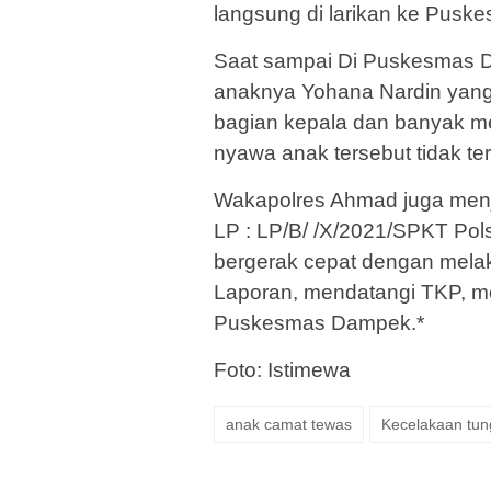
langsung di larikan ke Pus
Saat sampai Di Puskesmas D
anaknya Yohana Nardin yang
bagian kepala dan banyak me
nyawa anak tersebut tidak ter
Wakapolres Ahmad juga menje
LP : LP/B/ /X/2021/SPKT P
bergerak cepat dengan melak
Laporan, mendatangi TKP, m
Puskesmas Dampek.*
Foto: Istimewa
anak camat tewas
Kecelakaan tun