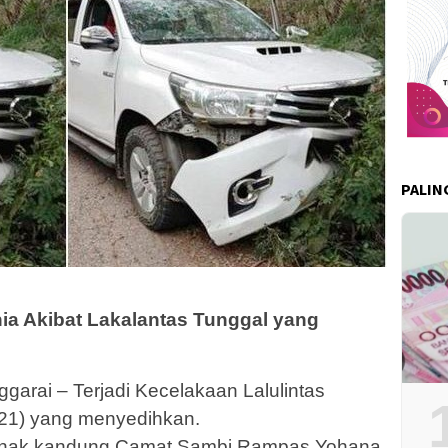
PALIN
a Akibat Lakalantas Tunggal yang
rai – Terjadi Kecelakaan Lalulintas
021) yang menyedihkan.
t anak kandung Camat Sambi Rampas Yohana