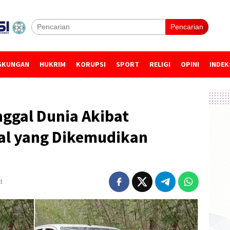
Pencarian
GKUNGAN
HUKRIM
KORUPSI
SPORT
RELIGI
OPINI
INDEK
ggal Dunia Akibat
al yang Dikemudikan
t