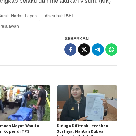
angkap pelaku dan melakukan visum. (Mk)
Buruh Harian Lepas
disetubuhi BHL
 Pelalawan
SEBARKAN
muan Mayat Wanita
Diduga Difitnah Lecehkan
m Koper di TPS
Stafnya, Mantan Dubes