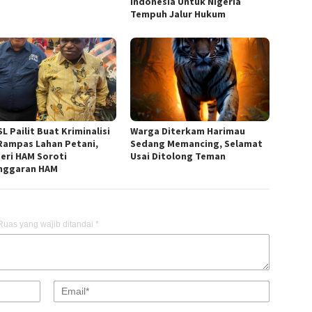
Indonesia Untuk Nigeria
Tempuh Jalur Hukum
L Pailit Buat Kriminalisi
Warga Diterkam Harimau
Rampas Lahan Petani,
Sedang Memancing, Selamat
eri HAM Soroti
Usai Ditolong Teman
nggaran HAM
Ruas yang wajib ditandai
*