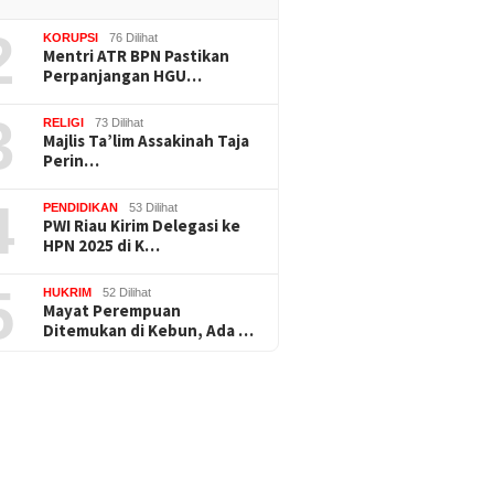
2
KORUPSI
76 Dilihat
Mentri ATR BPN Pastikan
Perpanjangan HGU…
3
RELIGI
73 Dilihat
Majlis Ta’lim Assakinah Taja
Perin…
4
PENDIDIKAN
53 Dilihat
PWI Riau Kirim Delegasi ke
HPN 2025 di K…
5
HUKRIM
52 Dilihat
Mayat Perempuan
Ditemukan di Kebun, Ada …