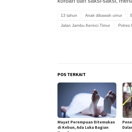
korban dan saksi-saksi, men
13 tahun
Anak dibawah umur
Jalan Jambu.Kerinci Timur
Polres
POS TERKAIT
Mayat Perempuan Ditemukan
Pene
di Kebun, Ada Luka Bagian
Dala