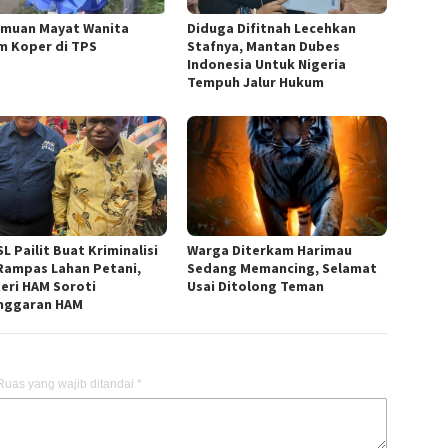
muan Mayat Wanita
Diduga Difitnah Lecehkan
m Koper di TPS
Stafnya, Mantan Dubes
Indonesia Untuk Nigeria
Tempuh Jalur Hukum
L Pailit Buat Kriminalisi
Warga Diterkam Harimau
Rampas Lahan Petani,
Sedang Memancing, Selamat
eri HAM Soroti
Usai Ditolong Teman
nggaran HAM
Ruas yang wajib ditandai
*