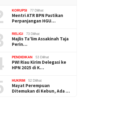
2
KORUPSI
77 Dilihat
Mentri ATR BPN Pastikan
Perpanjangan HGU…
3
RELIGI
73 Dilihat
Majlis Ta’lim Assakinah Taja
Perin…
4
PENDIDIKAN
53 Dilihat
PWI Riau Kirim Delegasi ke
HPN 2025 di K…
5
HUKRIM
52 Dilihat
Mayat Perempuan
Ditemukan di Kebun, Ada …