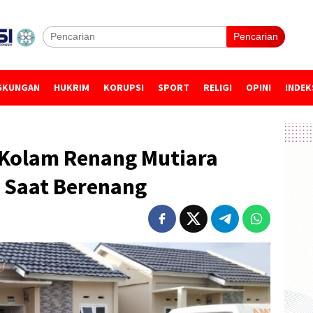
Pencarian
GKUNGAN
HUKRIM
KORUPSI
SPORT
RELIGI
OPINI
INDEK
 Kolam Renang Mutiara
i Saat Berenang