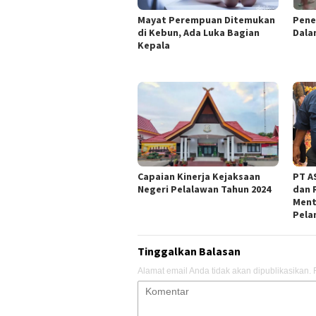
Mayat Perempuan Ditemukan
Pene
di Kebun, Ada Luka Bagian
Dala
Kepala
Capaian Kinerja Kejaksaan
PT AS
Negeri Pelalawan Tahun 2024
dan 
Ment
Pela
Tinggalkan Balasan
Alamat email Anda tidak akan dipublikasikan.