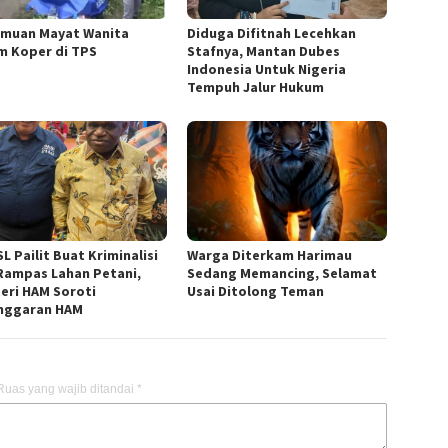
muan Mayat Wanita
Diduga Difitnah Lecehkan
m Koper di TPS
Stafnya, Mantan Dubes
Indonesia Untuk Nigeria
Tempuh Jalur Hukum
L Pailit Buat Kriminalisi
Warga Diterkam Harimau
Rampas Lahan Petani,
Sedang Memancing, Selamat
eri HAM Soroti
Usai Ditolong Teman
nggaran HAM
Ruas yang wajib ditandai
*