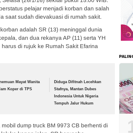
Selasa (26/1/16) sekitar pukul 15.00 WIB.
 berstatus pelajar menjadi korban dan salah
 saat sudah dievakuasi di rumah sakit.
i korban adalah SR (13) meninggal dunia
 kepala, dan dua rekanya AP (11) serta YH
 harus di rujuk ke Rumah Sakit Efarina
PALIN
nemuan Mayat Wanita
Diduga Difitnah Lecehkan
lam Koper di TPS
Stafnya, Mantan Dubes
Indonesia Untuk Nigeria
Tempuh Jalur Hukum
a mobil dump truck BM 9973 CB berhenti di