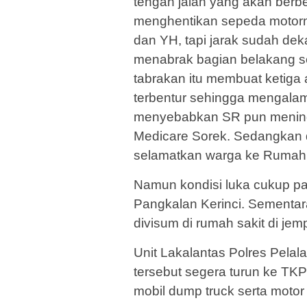
tengah jalan yang akan berb
menghentikan sepeda motor
dan YH, tapi jarak sudah dek
menabrak bagian belakang seb
tabrakan itu membuat ketiga 
terbentur sehingga mengalam
menyebabkan SR pun meningg
Medicare Sorek. Sedangkan 
selamatkan warga ke Rumah 
Namun kondisi luka cukup par
Pangkalan Kerinci. Sementara
divisum di rumah sakit di jem
Unit Lakalantas Polres Pela
tersebut segera turun ke TK
mobil dump truck serta motor