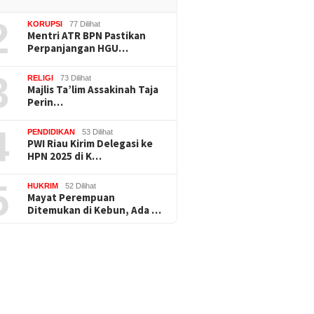
2
KORUPSI
77 Dilihat
Mentri ATR BPN Pastikan
Perpanjangan HGU…
3
RELIGI
73 Dilihat
Majlis Ta’lim Assakinah Taja
Perin…
4
PENDIDIKAN
53 Dilihat
PWI Riau Kirim Delegasi ke
HPN 2025 di K…
5
HUKRIM
52 Dilihat
Mayat Perempuan
Ditemukan di Kebun, Ada …