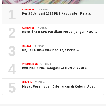
1
KORUPSI
205 Dilihat
Per 30 Januari 2025 PNS Kabupaten Pelala…
2
KORUPSI
77 Dilihat
Mentri ATR BPN Pastikan Perpanjangan HGU…
3
RELIGI
73 Dilihat
Majlis Ta’lim Assakinah Taja Perin…
4
PENDIDIKAN
53 Dilihat
PWI Riau Kirim Delegasi ke HPN 2025 di K…
5
HUKRIM
52 Dilihat
Mayat Perempuan Ditemukan di Kebun, Ada …