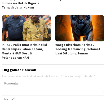
Indonesia Untuk Nigeria
Tempuh Jalur Hukum
PT ASL Pailit Buat Kriminalisi
Warga Diterkam Harimau
dan Rampas Lahan Petani,
Sedang Memancing, Selamat
Menteri HAM Soroti
Usai Ditolong Teman
Pelanggaran HAM
Tinggalkan Balasan
Alamat email Anda tidak akan dipublikasikan.
Ruas yang wajib ditandai
*