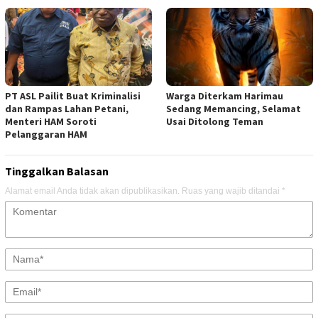
PT ASL Pailit Buat Kriminalisi
Warga Diterkam Harimau
dan Rampas Lahan Petani,
Sedang Memancing, Selamat
Menteri HAM Soroti
Usai Ditolong Teman
Pelanggaran HAM
Tinggalkan Balasan
Alamat email Anda tidak akan dipublikasikan.
Ruas yang wajib ditandai
*