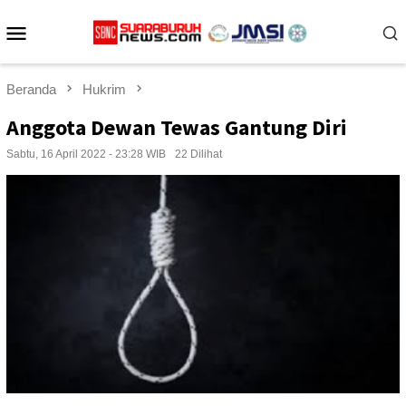
Loncat
Menu
ke
konten
Mobile
Beranda
Hukrim
Anggota Dewan Tewas Gantung Diri
Sabtu, 16 April 2022 - 23:28 WIB
22 Dilihat