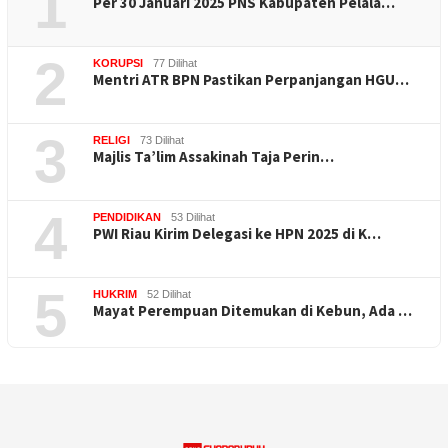
1
Per 30 Januari 2025 PNS Kabupaten Pelala…
2
KORUPSI
77 Dilihat
Mentri ATR BPN Pastikan Perpanjangan HGU…
3
RELIGI
73 Dilihat
Majlis Ta’lim Assakinah Taja Perin…
4
PENDIDIKAN
53 Dilihat
PWI Riau Kirim Delegasi ke HPN 2025 di K…
5
HUKRIM
52 Dilihat
Mayat Perempuan Ditemukan di Kebun, Ada …