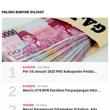
PALING BANYAK DILIHAT
1
KORUPSI
209 Dilihat
Per 30 Januari 2025 PNS Kabupaten Pelala…
2
KORUPSI
80 Dilihat
Mentri ATR BPN Pastikan Perpanjangan HGU…
HUKRIM
55 Dilihat
Mayat Perempuan Ditemukan di Kebun, Ada …