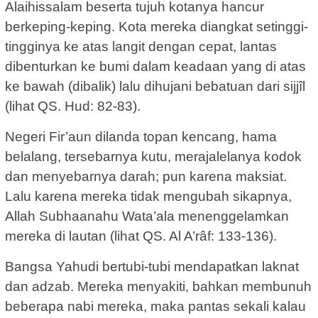
Alaihissalam beserta tujuh kotanya hancur
berkeping-keping. Kota mereka diangkat setinggi-
tingginya ke atas langit dengan cepat, lantas
dibenturkan ke bumi dalam keadaan yang di atas
ke bawah (dibalik) lalu dihujani bebatuan dari sijjîl
(lihat QS. Hud: 82-83).
Negeri Fir’aun dilanda topan kencang, hama
belalang, tersebarnya kutu, merajalelanya kodok
dan menyebarnya darah; pun karena maksiat.
Lalu karena mereka tidak mengubah sikapnya,
Allah Subhaanahu Wata’ala menenggelamkan
mereka di lautan (lihat QS. Al A’râf: 133-136).
Bangsa Yahudi bertubi-tubi mendapatkan laknat
dan adzab. Mereka menyakiti, bahkan membunuh
beberapa nabi mereka, maka pantas sekali kalau