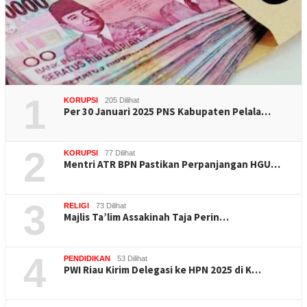
1
KORUPSI
205 Dilihat
Per 30 Januari 2025 PNS Kabupaten Pelala…
2
KORUPSI
77 Dilihat
Mentri ATR BPN Pastikan Perpanjangan HGU…
3
RELIGI
73 Dilihat
Majlis Ta’lim Assakinah Taja Perin…
4
PENDIDIKAN
53 Dilihat
PWI Riau Kirim Delegasi ke HPN 2025 di K…