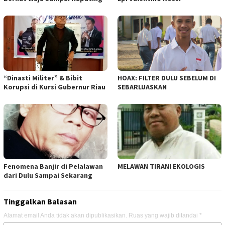
“Dinasti Militer” & Bibit
HOAX: FILTER DULU SEBELUM DI
Korupsi di Kursi Gubernur Riau
SEBARLUASKAN
Fenomena Banjir di Pelalawan
MELAWAN TIRANI EKOLOGIS
dari Dulu Sampai Sekarang
Tinggalkan Balasan
Alamat email Anda tidak akan dipublikasikan.
Ruas yang wajib ditandai
*