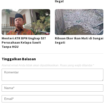
Ilegal
Menteri ATR BPN Ungkap 537
Ribuan Ekor Ikan Mati di Sungai
Perusahaan Kelapa Sawit
Segati
Tanpa HGU
Tinggalkan Balasan
Alamat email Anda tidak akan dipublikasikan.
Ruas yang wajib ditandai
*