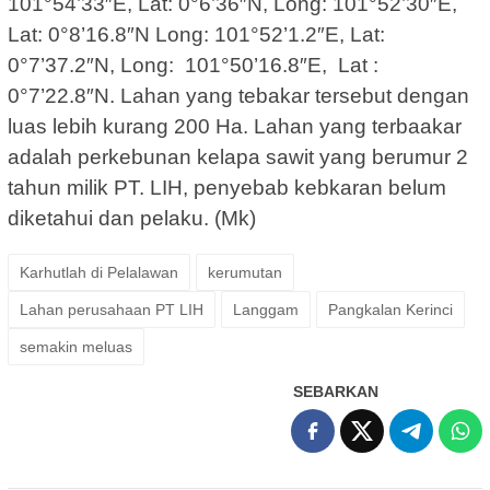
101°54’33″E, Lat: 0°6’36″N, Long: 101°52’30″E,
Lat: 0°8’16.8″N Long: 101°52’1.2″E, Lat:
0°7’37.2″N, Long: 101°50’16.8″E, Lat :
0°7’22.8″N. Lahan yang tebakar tersebut dengan
luas lebih kurang 200 Ha. Lahan yang terbaakar
adalah perkebunan kelapa sawit yang berumur 2
tahun milik PT. LIH, penyebab kebkaran belum
diketahui dan pelaku. (Mk)
Karhutlah di Pelalawan
kerumutan
Lahan perusahaan PT LIH
Langgam
Pangkalan Kerinci
semakin meluas
SEBARKAN