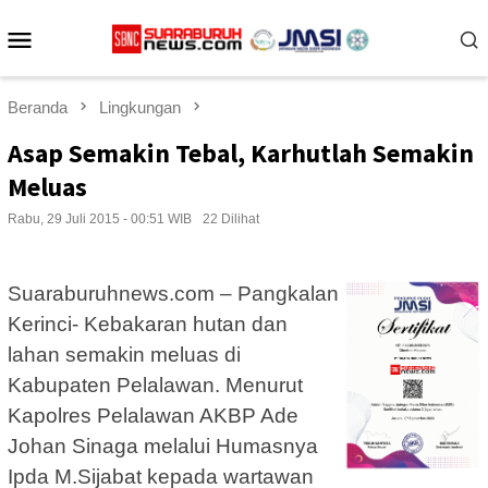
Loncat
Menu
ke
konten
Mobile
Beranda
Lingkungan
Asap Semakin Tebal, Karhutlah Semakin
Meluas
Rabu, 29 Juli 2015 - 00:51 WIB
22 Dilihat
Suaraburuhnews.com – Pangkalan
Kerinci- Kebakaran hutan dan
lahan semakin meluas di
Kabupaten Pelalawan. Menurut
Kapolres Pelalawan AKBP Ade
Johan Sinaga melalui Humasnya
Ipda M.Sijabat kepada wartawan