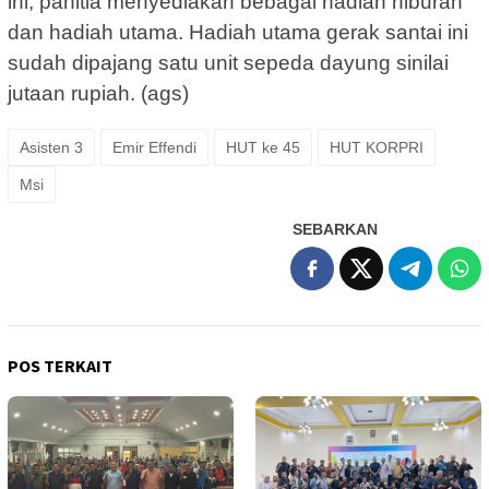
ini, panitia menyediakan bebagai hadiah hiburan
dan hadiah utama. Hadiah utama gerak santai ini
sudah dipajang satu unit sepeda dayung sinilai
jutaan rupiah. (ags)
Asisten 3
Emir Effendi
HUT ke 45
HUT KORPRI
Msi
SEBARKAN
POS TERKAIT