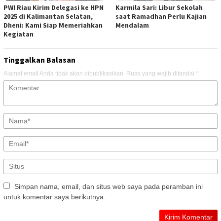
PWI Riau Kirim Delegasi ke HPN
Karmila Sari: Libur Sekolah
2025 di Kalimantan Selatan,
saat Ramadhan Perlu Kajian
Dheni: Kami Siap Memeriahkan
Mendalam
Kegiatan
Tinggalkan Balasan
Alamat email Anda tidak akan dipublikasikan.
Ruas yang wajib ditandai
*
Simpan nama, email, dan situs web saya pada peramban ini
untuk komentar saya berikutnya.