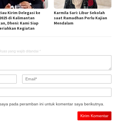
Riau Kirim Delegasi ke
Karmila Sari: Libur Sekolah
2025 di Kalimantan
saat Ramadhan Perlu Kajian
tan, Dheni: Kami Siap
Mendalam
riahkan Kegiatan
Ruas yang wajib ditandai
*
saya pada peramban ini untuk komentar saya berikutnya.