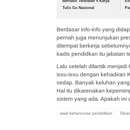
Berhasil Terbitkan 4 Karya
Ed
Tulis Go Nasional
Pa
Berdasar info-info yang dida
pernah juga menunjukan pres
ditempat berkerja sebelumn
kadis pendidkan itu jabatan 
Lalu setelah dilantik menjad
issu-issu dengan kehadiran K
sedap. Banyak keluhan yang 
Hal itu dikarenakan kepemim
sistem yang ada. Apakah ini 
awal kehancuran pendidikan
Dina