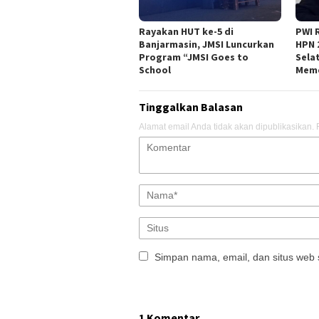
Rayakan HUT ke-5 di
PWI 
Banjarmasin, JMSI Luncurkan
HPN 
Program “JMSI Goes to
Sela
School
Meme
Tinggalkan Balasan
Alamat email Anda tidak akan dipublikasikan.
Simpan nama, email, dan situs web 
1 Komentar