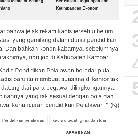
ukasi Media di Padang
Kerusakan Lingkungan dan
njang
Ketimpangan Ekonomi
pat bahwa jejak rekam kadis tersebut belum
tasi yang gemilang dalam dunia pendidikan
ya. Dan bahkan konon kabarnya, sebelumnya
terakhirnya, non job di Kabupaten Kampar.
i Kadis Pendidikan Pelalawan beredar pula
adis baru itu membuat suasana di kantor tak
datang dari para pegawai dilingkungannya.
pinannya yang tak sesuai dengan pola dan
awal kehancuran pendidikan Pelalawan ? (Kj)
s Pendidikan pelalawan
kadis ditadatngkan dari luar
SEBARKAN