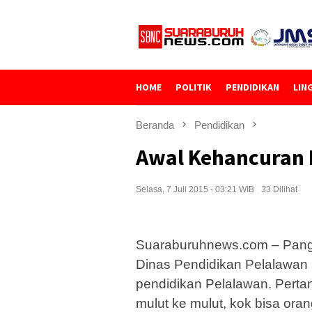
Loncat
ke
konten
HOME
POLITIK
PENDIDIKAN
LIN
Beranda
Pendidikan
Awal Kehancuran 
Selasa, 7 Juli 2015 - 03:21 WIB
33 Dilihat
Suaraburuhnews.com – Pangka
Dinas Pendidikan Pelalawan 
pendidikan Pelalawan. Perta
mulut ke mulut, kok bisa oran