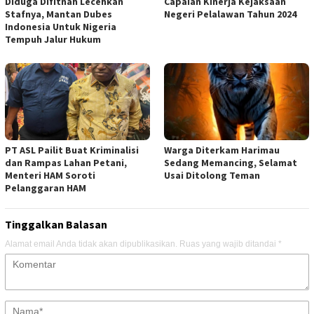
Diduga Difitnah Lecehkan
Capaian Kinerja Kejaksaan
Stafnya, Mantan Dubes
Negeri Pelalawan Tahun 2024
Indonesia Untuk Nigeria
Tempuh Jalur Hukum
PT ASL Pailit Buat Kriminalisi
Warga Diterkam Harimau
dan Rampas Lahan Petani,
Sedang Memancing, Selamat
Menteri HAM Soroti
Usai Ditolong Teman
Pelanggaran HAM
Tinggalkan Balasan
Alamat email Anda tidak akan dipublikasikan.
Ruas yang wajib ditandai
*