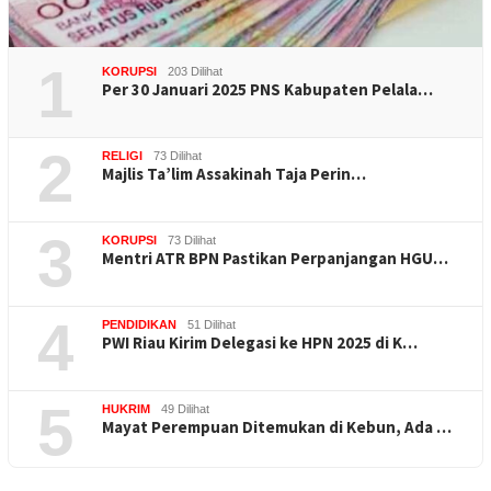
1
KORUPSI
203 Dilihat
Per 30 Januari 2025 PNS Kabupaten Pelala…
2
RELIGI
73 Dilihat
Majlis Ta’lim Assakinah Taja Perin…
3
KORUPSI
73 Dilihat
Mentri ATR BPN Pastikan Perpanjangan HGU…
4
PENDIDIKAN
51 Dilihat
PWI Riau Kirim Delegasi ke HPN 2025 di K…
5
HUKRIM
49 Dilihat
Mayat Perempuan Ditemukan di Kebun, Ada …