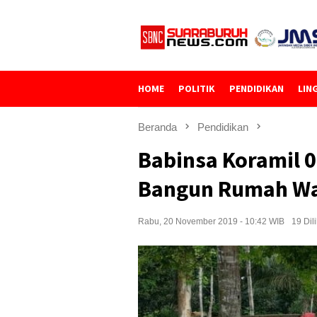
Loncat
ke
konten
HOME
POLITIK
PENDIDIKAN
LIN
Beranda
Pendidikan
Babinsa Koramil 
Bangun Rumah W
Rabu, 20 November 2019 - 10:42 WIB
19 Dil