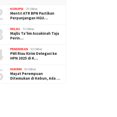
2
KORUPSI
76 Dilihat
Mentri ATR BPN Pastikan
Perpanjangan HGU…
3
RELIGI
73 Dilihat
Majlis Ta’lim Assakinah Taja
Perin…
4
PENDIDIKAN
53 Dilihat
PWI Riau Kirim Delegasi ke
HPN 2025 di K…
5
HUKRIM
50 Dilihat
Mayat Perempuan
Ditemukan di Kebun, Ada …