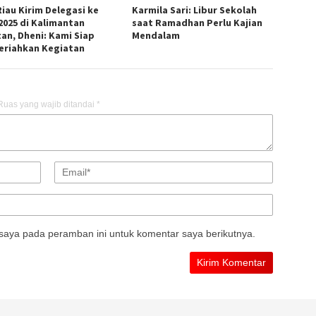
Riau Kirim Delegasi ke
Karmila Sari: Libur Sekolah
2025 di Kalimantan
saat Ramadhan Perlu Kajian
tan, Dheni: Kami Siap
Mendalam
riahkan Kegiatan
Ruas yang wajib ditandai
*
saya pada peramban ini untuk komentar saya berikutnya.