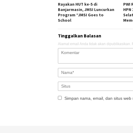
Rayakan HUT ke-5 di
PWI 
Banjarmasin, JMSI Luncurkan
HPN 
Program “JMSI Goes to
Sela
School
Meme
Tinggalkan Balasan
Alamat email Anda tidak akan dipublikasikan.
Simpan nama, email, dan situs web 