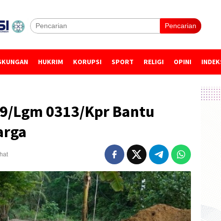
Pencarian
GKUNGAN
HUKRIM
KORUPSI
SPORT
RELIGI
OPINI
INDEK
09/Lgm 0313/Kpr Bantu
arga
ihat