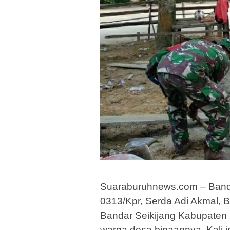
Suaraburuhnews.com – Banda
0313/Kpr, Serda Adi Akmal,
Bandar Seikijang Kabupaten 
warga desa binaannya. Kali