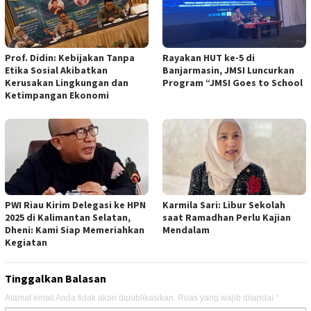
Prof. Didin: Kebijakan Tanpa
Rayakan HUT ke-5 di
Etika Sosial Akibatkan
Banjarmasin, JMSI Luncurkan
Kerusakan Lingkungan dan
Program “JMSI Goes to School
Ketimpangan Ekonomi
PWI Riau Kirim Delegasi ke HPN
Karmila Sari: Libur Sekolah
2025 di Kalimantan Selatan,
saat Ramadhan Perlu Kajian
Dheni: Kami Siap Memeriahkan
Mendalam
Kegiatan
Tinggalkan Balasan
Alamat email Anda tidak akan dipublikasikan.
Ruas yang wajib ditandai
*