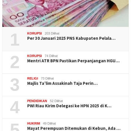
1
KORUPSI
203 Dilihat
Per 30 Januari 2025 PNS Kabupaten Pelala…
2
KORUPSI
74 Dilihat
Mentri ATR BPN Pastikan Perpanjangan HGU…
3
RELIGI
73 Dilihat
Majlis Ta’lim Assakinah Taja Perin…
4
PENDIDIKAN
52 Dilihat
PWI Riau Kirim Delegasi ke HPN 2025 di K…
5
HUKRIM
49 Dilihat
Mayat Perempuan Ditemukan di Kebun, Ada …