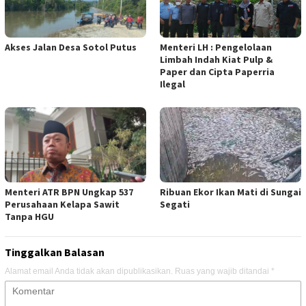
Akses Jalan Desa Sotol Putus
Menteri LH : Pengelolaan
Limbah Indah Kiat Pulp &
Paper dan Cipta Paperria
Ilegal
Menteri ATR BPN Ungkap 537
Ribuan Ekor Ikan Mati di Sungai
Perusahaan Kelapa Sawit
Segati
Tanpa HGU
Tinggalkan Balasan
Alamat email Anda tidak akan dipublikasikan.
Ruas yang wajib ditandai
*