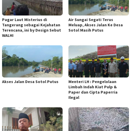
Pagar Laut Misterius di
Air Sungai Segati Terus
Tangerang sebagai Kejahatan
Meluap, Akses Jalan Ke Desa
Terencana, ini by Design Sebut
Sotol Masih Putus
WALHI
Akses Jalan Desa Sotol Putus
Menteri LH : Pengelolaan
Limbah Indah Kiat Pulp &
Paper dan Cipta Paperria
Ilegal