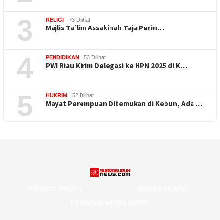
3
RELIGI
73 Dilihat
Majlis Ta’lim Assakinah Taja Perin…
4
PENDIDIKAN
53 Dilihat
PWI Riau Kirim Delegasi ke HPN 2025 di K…
5
HUKRIM
52 Dilihat
Mayat Perempuan Ditemukan di Kebun, Ada …
PRIVACY POLICY
INDEKS BERITA
PEDOMAN MEDIA SIBER