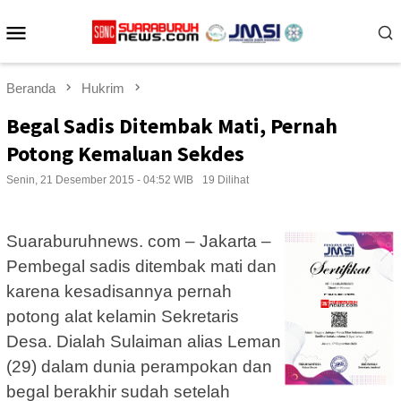
Loncat
Menu
ke
konten
Mobile
Beranda
Hukrim
Begal Sadis Ditembak Mati, Pernah
Potong Kemaluan Sekdes
Senin, 21 Desember 2015 - 04:52 WIB
19 Dilihat
Suaraburuhnews. com – Jakarta –
Pembegal sadis ditembak mati dan
karena kesadisannya pernah
potong alat kelamin Sekretaris
Desa. Dialah Sulaiman alias Leman
(29) dalam dunia perampokan dan
begal berakhir sudah setelah