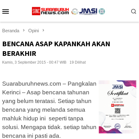
Loncat
Menu
ke
konten
Mobile
Beranda
Opini
BENCANA ASAP KAPANKAH AKAN
BERAKHIR
Kamis, 3 September 2015 - 00:47 WIB
19 Dilihat
Suaraburuhnews.com – Pangkalan
Kerinci – Asap bencana tahunan
yang belum teratasi. Setiap tahun
bencana yang melanda semua
mahluk hidup ini seperti tanpa
solusi. Mengapa tidak. setiap tahun
bencana ini pasti ada.