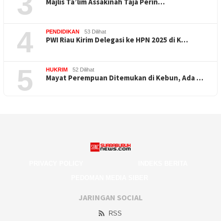
3
Majlis Ta’lim Assakinah Taja Perin…
4
PENDIDIKAN
53 Dilihat
PWI Riau Kirim Delegasi ke HPN 2025 di K…
5
HUKRIM
52 Dilihat
Mayat Perempuan Ditemukan di Kebun, Ada …
PRIVACY POLICY
INDEKS BERITA
PEDOMAN MEDIA SIBER
JARINGAN SOCIAL
RSS