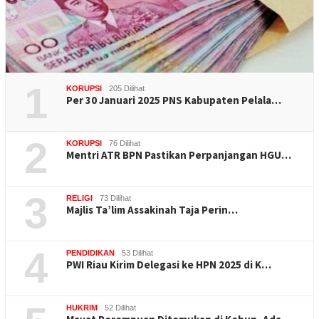
1
KORUPSI
205 Dilihat
Per 30 Januari 2025 PNS Kabupaten Pelala…
2
KORUPSI
76 Dilihat
Mentri ATR BPN Pastikan Perpanjangan HGU…
3
RELIGI
73 Dilihat
Majlis Ta’lim Assakinah Taja Perin…
4
PENDIDIKAN
53 Dilihat
PWI Riau Kirim Delegasi ke HPN 2025 di K…
HUKRIM
52 Dilihat