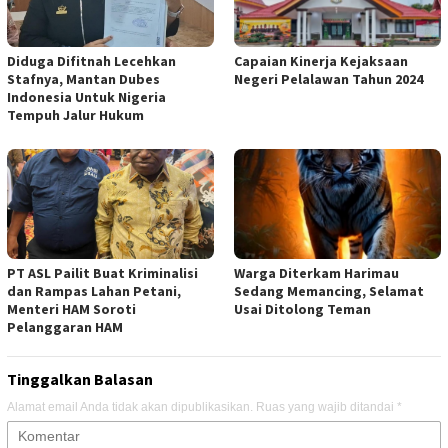
Diduga Difitnah Lecehkan
Capaian Kinerja Kejaksaan
Stafnya, Mantan Dubes
Negeri Pelalawan Tahun 2024
Indonesia Untuk Nigeria
Tempuh Jalur Hukum
PT ASL Pailit Buat Kriminalisi
Warga Diterkam Harimau
dan Rampas Lahan Petani,
Sedang Memancing, Selamat
Menteri HAM Soroti
Usai Ditolong Teman
Pelanggaran HAM
Tinggalkan Balasan
Alamat email Anda tidak akan dipublikasikan.
Ruas yang wajib ditandai
*