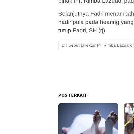
pihak PT. Rimba Lazuadi pada 
Selanjutnya Fadri menambah
hadir pula pada hearing yan
tutup Fadri, SH.(rj)
BH Sebut Direktur PT Rimba Lazuard
POS TERKAIT