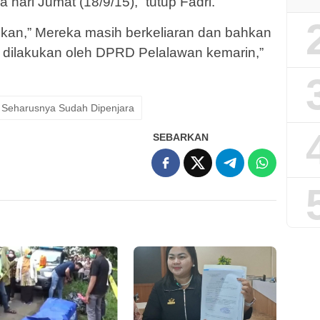
hari Jumat (18/9/15),” tutup Fadri.
kan,” Mereka masih berkeliaran dan bahkan
g dilakukan oleh DPRD Pelalawan kemarin,”
i Seharusnya Sudah Dipenjara
SEBARKAN