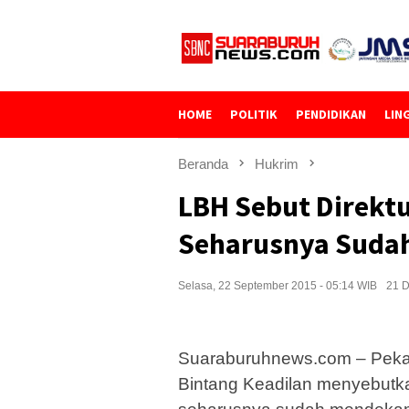
Loncat
ke
konten
HOME
POLITIK
PENDIDIKAN
LIN
Beranda
Hukrim
LBH Sebut Direkt
Seharusnya Sudah
Selasa, 22 September 2015 - 05:14 WIB
21 D
Suaraburuhnews.com – Peka
Bintang Keadilan menyebutk