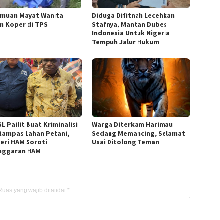
muan Mayat Wanita
Diduga Difitnah Lecehkan
m Koper di TPS
Stafnya, Mantan Dubes
Indonesia Untuk Nigeria
Tempuh Jalur Hukum
L Pailit Buat Kriminalisi
Warga Diterkam Harimau
Rampas Lahan Petani,
Sedang Memancing, Selamat
eri HAM Soroti
Usai Ditolong Teman
nggaran HAM
Ruas yang wajib ditandai
*