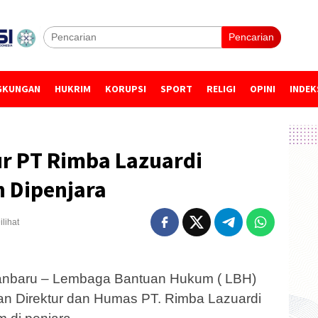
Pencarian
GKUNGAN
HUKRIM
KORUPSI
SPORT
RELIGI
OPINI
INDEK
ur PT Rimba Lazuardi
 Dipenjara
ilihat
nbaru – Lembaga Bantuan Hukum ( LBH)
an Direktur dan Humas PT. Rimba Lazuardi