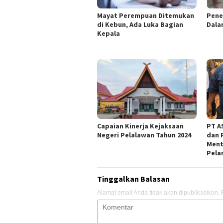
Mayat Perempuan Ditemukan
Pene
di Kebun, Ada Luka Bagian
Dala
Kepala
Capaian Kinerja Kejaksaan
PT AS
Negeri Pelalawan Tahun 2024
dan 
Ment
Pela
Tinggalkan Balasan
Alamat email Anda tidak akan dipublikasikan.