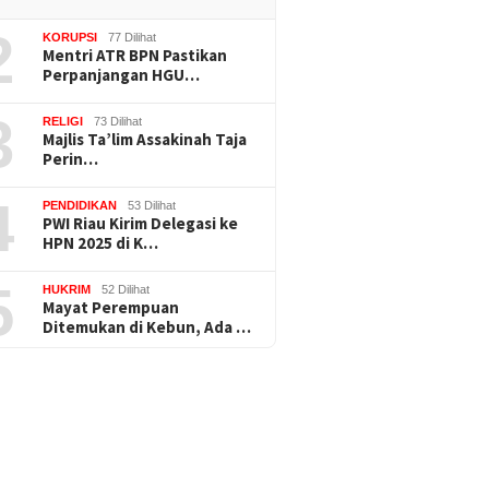
2
KORUPSI
77 Dilihat
Mentri ATR BPN Pastikan
Perpanjangan HGU…
3
RELIGI
73 Dilihat
Majlis Ta’lim Assakinah Taja
Perin…
4
PENDIDIKAN
53 Dilihat
PWI Riau Kirim Delegasi ke
HPN 2025 di K…
5
HUKRIM
52 Dilihat
Mayat Perempuan
Ditemukan di Kebun, Ada …