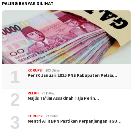
PALING BANYAK DILIHAT
1
KORUPSI
203 Dilihat
Per 30 Januari 2025 PNS Kabupaten Pelala…
2
RELIGI
73 Dilihat
Majlis Ta’lim Assakinah Taja Perin…
3
KORUPSI
73 Dilihat
Mentri ATR BPN Pastikan Perpanjangan HGU…