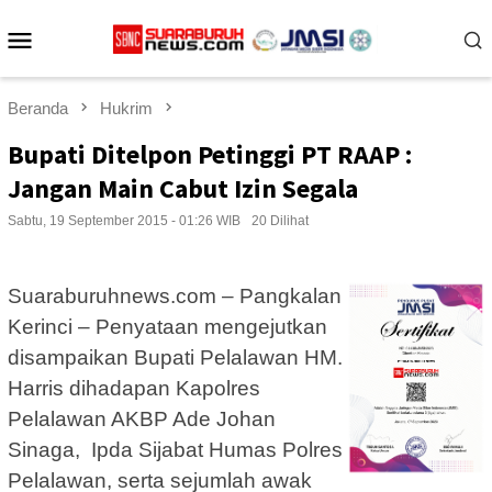
Loncat
Menu
ke
konten
Mobile
Beranda
Hukrim
Bupati Ditelpon Petinggi PT RAAP :
Jangan Main Cabut Izin Segala
Sabtu, 19 September 2015 - 01:26 WIB
20 Dilihat
Suaraburuhnews.com – Pangkalan
Kerinci – Penyataan mengejutkan
disampaikan Bupati Pelalawan HM.
Harris dihadapan Kapolres
Pelalawan AKBP Ade Johan
Sinaga, Ipda Sijabat Humas Polres
Pelalawan, serta sejumlah awak