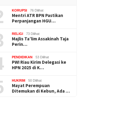
2
KORUPSI
76 Dilihat
Mentri ATR BPN Pastikan
Perpanjangan HGU…
3
RELIGI
73 Dilihat
Majlis Ta’lim Assakinah Taja
Perin…
4
PENDIDIKAN
53 Dilihat
PWI Riau Kirim Delegasi ke
HPN 2025 di K…
5
HUKRIM
50 Dilihat
Mayat Perempuan
Ditemukan di Kebun, Ada …