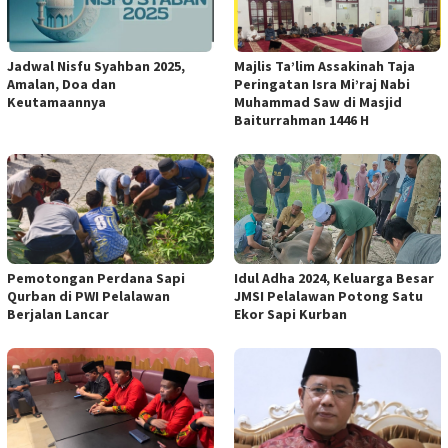
Jadwal Nisfu Syahban 2025,
Majlis Ta’lim Assakinah Taja
Amalan, Doa dan
Peringatan Isra Mi’raj Nabi
Keutamaannya
Muhammad Saw di Masjid
Baiturrahman 1446 H
Pemotongan Perdana Sapi
Idul Adha 2024, Keluarga Besar
Qurban di PWI Pelalawan
JMSI Pelalawan Potong Satu
Berjalan Lancar
Ekor Sapi Kurban