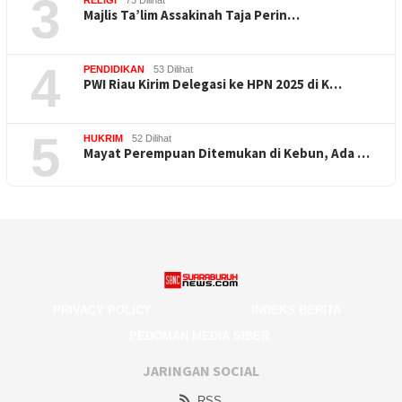
3
RELIGI
73 Dilihat
Majlis Ta’lim Assakinah Taja Perin…
4
PENDIDIKAN
53 Dilihat
PWI Riau Kirim Delegasi ke HPN 2025 di K…
5
HUKRIM
52 Dilihat
Mayat Perempuan Ditemukan di Kebun, Ada …
PRIVACY POLICY
INDEKS BERITA
PEDOMAN MEDIA SIBER
JARINGAN SOCIAL
RSS