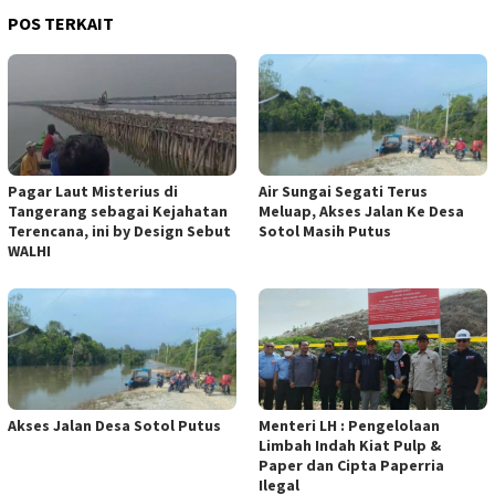
POS TERKAIT
Pagar Laut Misterius di
Air Sungai Segati Terus
Tangerang sebagai Kejahatan
Meluap, Akses Jalan Ke Desa
Terencana, ini by Design Sebut
Sotol Masih Putus
WALHI
Akses Jalan Desa Sotol Putus
Menteri LH : Pengelolaan
Limbah Indah Kiat Pulp &
Paper dan Cipta Paperria
Ilegal