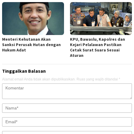
Menteri Kehutanan Akan
KPU, Bawaslu, Kapolres dan
Sanksi Perusak Hutan dengan
Kejari Pelalawan Pastikan
Hukum Adat
Cetak Surat Suara Sesuai
Aturan
Tinggalkan Balasan
Alamat email Anda tidak akan dipublikasikan.
Ruas yang wajib ditandai
*