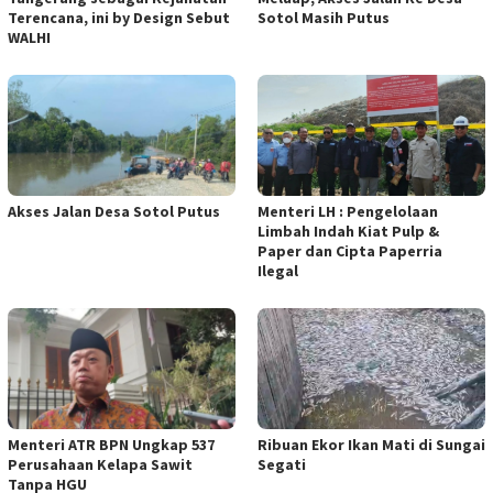
Terencana, ini by Design Sebut
Sotol Masih Putus
WALHI
Akses Jalan Desa Sotol Putus
Menteri LH : Pengelolaan
Limbah Indah Kiat Pulp &
Paper dan Cipta Paperria
Ilegal
Menteri ATR BPN Ungkap 537
Ribuan Ekor Ikan Mati di Sungai
Perusahaan Kelapa Sawit
Segati
Tanpa HGU