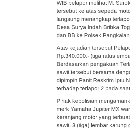
WIB pelapor melihat M. Suro
tersebut ke atas sepeda moto
langsung menangkap terlap
Desa Surya Indah Bribka Tog
dan BB ke Polsek Pangkalan
Atas kejadian tersebut Pelap
Rp.340.000,- (tiga ratus empat
Berdasarkan pengakuan Terla
sawit tersebut bersama denga
dipimpin Panit Reskrim Iptu
terhadap terlapor 2 pada saa
Pihak kepolisian mengamanka
merk Yamaha Jupiter MX warn
keranjang motor yang terbuat
sawit. 3 (tiga) lembar karung g