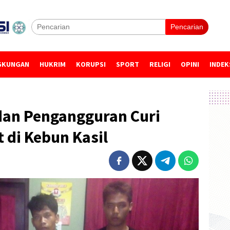
Pencarian
GKUNGAN
HUKRIM
KORUPSI
SPORT
RELIGI
OPINI
INDEK
an Pengangguran Curi
 di Kebun Kasil