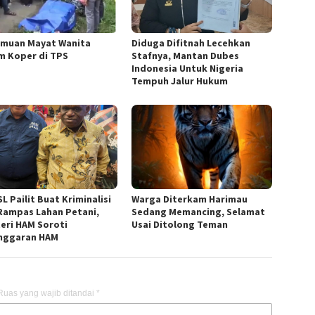
muan Mayat Wanita
Diduga Difitnah Lecehkan
m Koper di TPS
Stafnya, Mantan Dubes
Indonesia Untuk Nigeria
Tempuh Jalur Hukum
L Pailit Buat Kriminalisi
Warga Diterkam Harimau
Rampas Lahan Petani,
Sedang Memancing, Selamat
eri HAM Soroti
Usai Ditolong Teman
nggaran HAM
Ruas yang wajib ditandai
*