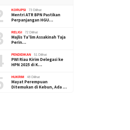
2
KORUPSI
73 Dilihat
Mentri ATR BPN Pastikan
Perpanjangan HGU…
3
RELIGI
72 Dilihat
Majlis Ta’lim Assakinah Taja
Perin…
4
PENDIDIKAN
51 Dilihat
PWI Riau Kirim Delegasi ke
HPN 2025 di K…
5
HUKRIM
48 Dilihat
Mayat Perempuan
Ditemukan di Kebun, Ada …