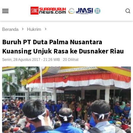
Loncat
Menu
ke
konten
Mobile
Beranda
Hukrim
Buruh PT Duta Palma Nusantara
Kuansing Unjuk Rasa ke Dusnaker Riau
Senin, 28 Agustus 2017 - 21:26 WIB
20 Dilihat