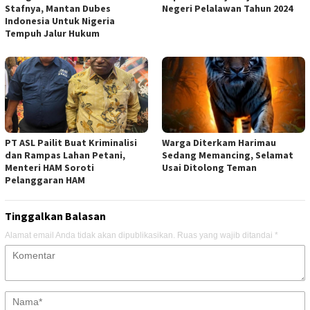
Stafnya, Mantan Dubes
Negeri Pelalawan Tahun 2024
Indonesia Untuk Nigeria
Tempuh Jalur Hukum
PT ASL Pailit Buat Kriminalisi
Warga Diterkam Harimau
dan Rampas Lahan Petani,
Sedang Memancing, Selamat
Menteri HAM Soroti
Usai Ditolong Teman
Pelanggaran HAM
Tinggalkan Balasan
Alamat email Anda tidak akan dipublikasikan.
Ruas yang wajib ditandai
*