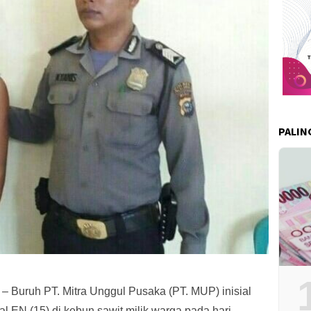
PALIN
 Buruh PT. Mitra Unggul Pusaka (PT. MUP) inisial
l EN (15) di kebun sawit milik warga pada hari