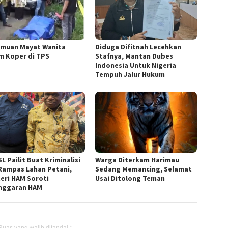
muan Mayat Wanita
Diduga Difitnah Lecehkan
m Koper di TPS
Stafnya, Mantan Dubes
Indonesia Untuk Nigeria
Tempuh Jalur Hukum
L Pailit Buat Kriminalisi
Warga Diterkam Harimau
Rampas Lahan Petani,
Sedang Memancing, Selamat
eri HAM Soroti
Usai Ditolong Teman
nggaran HAM