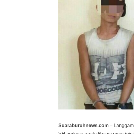
Suaraburuhnews.com
– Langgam –
VH perkosa anak dibawa umur inisia