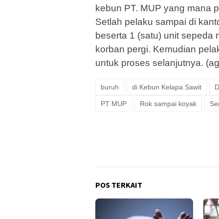
kebun PT. MUP yang mana p
Setlah pelaku sampai di kan
beserta 1 (satu) unit seped
korban pergi. Kemudian pela
untuk proses selanjutnya. (ag
buruh
di Kebun Kelapa Sawit
D
PT MUP
Rok sampai koyak
Se
POS TERKAIT