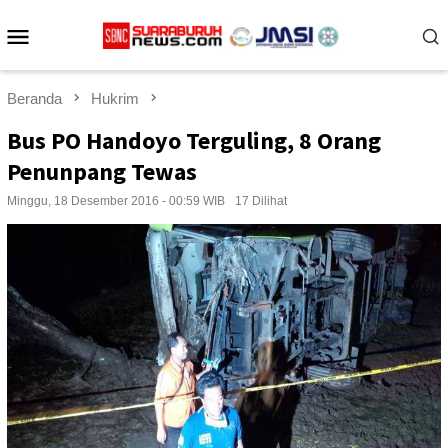
Loncat
Menu
ke
konten
Mobile
Beranda
Hukrim
Bus PO Handoyo Terguling, 8 Orang
Penunpang Tewas
Minggu, 18 Desember 2016 - 00:59 WIB
17 Dilihat