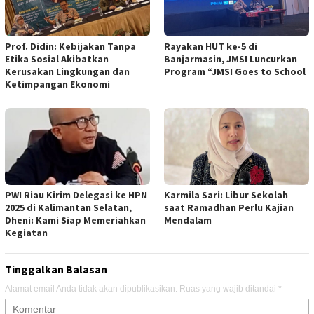
Prof. Didin: Kebijakan Tanpa
Rayakan HUT ke-5 di
Etika Sosial Akibatkan
Banjarmasin, JMSI Luncurkan
Kerusakan Lingkungan dan
Program “JMSI Goes to School
Ketimpangan Ekonomi
PWI Riau Kirim Delegasi ke HPN
Karmila Sari: Libur Sekolah
2025 di Kalimantan Selatan,
saat Ramadhan Perlu Kajian
Dheni: Kami Siap Memeriahkan
Mendalam
Kegiatan
Tinggalkan Balasan
Alamat email Anda tidak akan dipublikasikan.
Ruas yang wajib ditandai
*