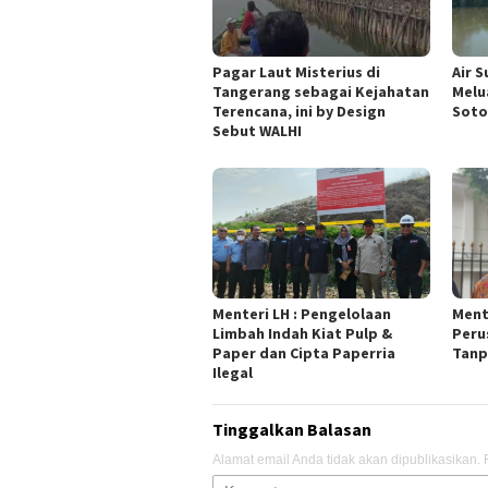
Pagar Laut Misterius di
Air 
Tangerang sebagai Kejahatan
Melu
Terencana, ini by Design
Soto
Sebut WALHI
Menteri LH : Pengelolaan
Ment
Limbah Indah Kiat Pulp &
Peru
Paper dan Cipta Paperria
Tanp
Ilegal
Tinggalkan Balasan
Alamat email Anda tidak akan dipublikasikan.