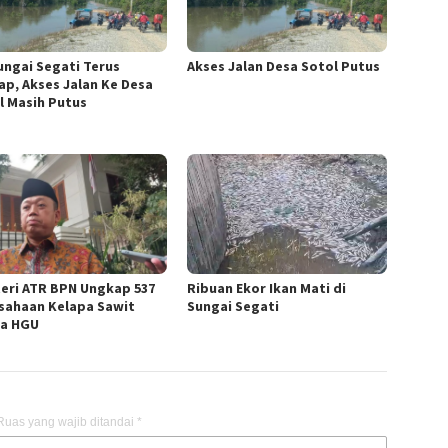
Sungai Segati Terus
Akses Jalan Desa Sotol Putus
ap, Akses Jalan Ke Desa
l Masih Putus
eri ATR BPN Ungkap 537
Ribuan Ekor Ikan Mati di
sahaan Kelapa Sawit
Sungai Segati
a HGU
Ruas yang wajib ditandai
*