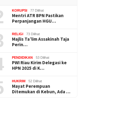
2
KORUPSI
77 Dilihat
Mentri ATR BPN Pastikan
Perpanjangan HGU…
3
RELIGI
73 Dilihat
Majlis Ta’lim Assakinah Taja
Perin…
4
PENDIDIKAN
53 Dilihat
PWI Riau Kirim Delegasi ke
HPN 2025 di K…
5
HUKRIM
52 Dilihat
Mayat Perempuan
Ditemukan di Kebun, Ada …