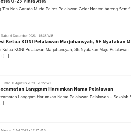
esia U-23 Piala Asia
 Tim Nas Garuda Muda Polres Pelalawan Gelar Nonton bareng Semifin
Rabu, 6 Desember 2023 - 15:35 WIB
si Ketua KONI Pelalawan Marjohansyah, SE Nyatakan M
i Ketua KONI Pelalawan Marjohansyah, SE Nyatakan Maju Pelalawan
i […]
Jumat, 11 Agustus 2023 - 20:22 WIB
Kecamatan Langgam Harumkan Nama Pelalawan
camatan Langgam Harumkan Nama Pelalawan Pelalawan – Sekolah 
[…]
Minggu, 2 Juli 2023 - 17:17 WIB