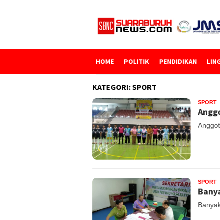
Loncat
ke
konten
HOME
POLITIK
PENDIDIKAN
LIN
KATEGORI:
SPORT
SPORT
Anggo
Anggot
SPORT
Banya
Banyak