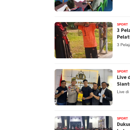
SPORT
3 Pel
Pelat
3 Pela
SPORT
Live 
Siant
Live d
SPORT
Dukun