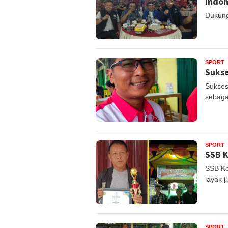
Indon
Dukung
SPORT
Sukse
Sukses
sebaga
SPORT
SSB 
SSB Ke
layak 
SPORT