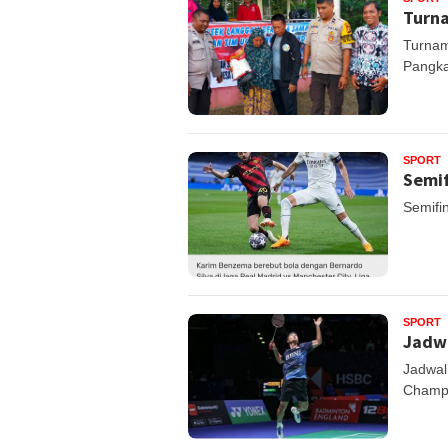
Turna
Turnam
Pangka
SPORT
Semif
Semifi
SPORT
Jadwa
Jadwal
Champi