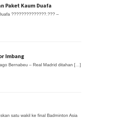
an Paket Kaum Duafa
 Duafa ??????????????.??? –
kor Imbang
iago Bernabeu – Real Madrid ditahan […]
kan satu wakil ke final Badminton Asia