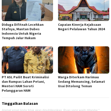
Diduga Difitnah Lecehkan
Capaian Kinerja Kejaksaan
Stafnya, Mantan Dubes
Negeri Pelalawan Tahun 2024
Indonesia Untuk Nigeria
Tempuh Jalur Hukum
PT ASL Pailit Buat Kriminalisi
Warga Diterkam Harimau
dan Rampas Lahan Petani,
Sedang Memancing, Selamat
Menteri HAM Soroti
Usai Ditolong Teman
Pelanggaran HAM
Tinggalkan Balasan
Alamat email Anda tidak akan dipublikasikan.
Ruas yang wajib ditandai
*