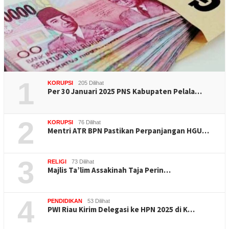
1
KORUPSI
205 Dilihat
Per 30 Januari 2025 PNS Kabupaten Pelala…
2
KORUPSI
76 Dilihat
Mentri ATR BPN Pastikan Perpanjangan HGU…
3
RELIGI
73 Dilihat
Majlis Ta’lim Assakinah Taja Perin…
4
PENDIDIKAN
53 Dilihat
PWI Riau Kirim Delegasi ke HPN 2025 di K…