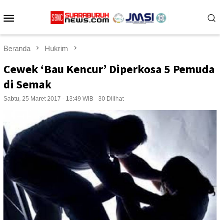
Loncat
Menu
ke
konten
Mobile
Beranda
Hukrim
Cewek ‘Bau Kencur’ Diperkosa 5 Pemuda
di Semak
Sabtu, 25 Maret 2017 - 13:49 WIB
30 Dilihat