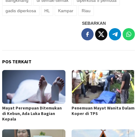
Bangkinang
di semak-semak
diperkosa 5 pemuda
gadis diperkosa
HL
Kampar
Riau
SEBARKAN
POS TERKAIT
Mayat Perempuan Ditemukan
Penemuan Mayat Wanita Dalam
di Kebun, Ada Luka Bagian
Koper di TPS
Kepala