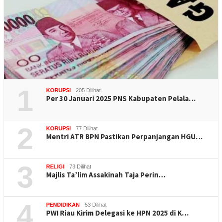
1
KORUPSI
205 Dilihat
Per 30 Januari 2025 PNS Kabupaten Pelala…
2
KORUPSI
77 Dilihat
Mentri ATR BPN Pastikan Perpanjangan HGU…
3
RELIGI
73 Dilihat
Majlis Ta’lim Assakinah Taja Perin…
4
PENDIDIKAN
53 Dilihat
PWI Riau Kirim Delegasi ke HPN 2025 di K…