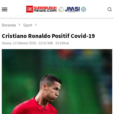
Loncat
Menu
ke
konten
Mobile
Beranda
Sport
Cristiano Ronaldo Positif Covid-19
Selasa, 13 Oktober 2020 - 22:42 WIB
24 Dilihat