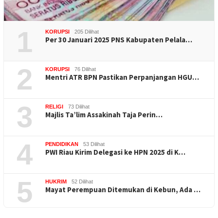
1
KORUPSI
205 Dilihat
Per 30 Januari 2025 PNS Kabupaten Pelala…
2
KORUPSI
76 Dilihat
Mentri ATR BPN Pastikan Perpanjangan HGU…
3
RELIGI
73 Dilihat
Majlis Ta’lim Assakinah Taja Perin…
4
PENDIDIKAN
53 Dilihat
PWI Riau Kirim Delegasi ke HPN 2025 di K…
5
HUKRIM
52 Dilihat
Mayat Perempuan Ditemukan di Kebun, Ada …