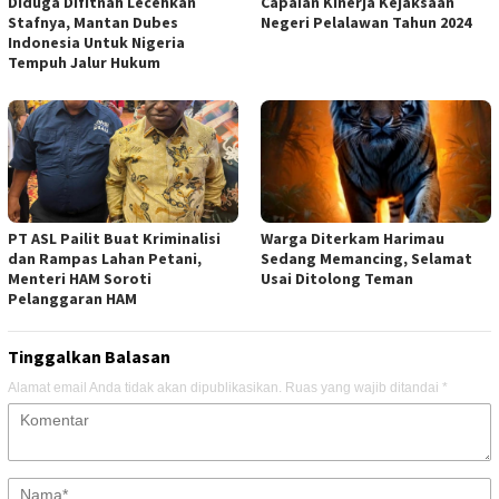
Diduga Difitnah Lecehkan
Capaian Kinerja Kejaksaan
Stafnya, Mantan Dubes
Negeri Pelalawan Tahun 2024
Indonesia Untuk Nigeria
Tempuh Jalur Hukum
PT ASL Pailit Buat Kriminalisi
Warga Diterkam Harimau
dan Rampas Lahan Petani,
Sedang Memancing, Selamat
Menteri HAM Soroti
Usai Ditolong Teman
Pelanggaran HAM
Tinggalkan Balasan
Alamat email Anda tidak akan dipublikasikan.
Ruas yang wajib ditandai
*